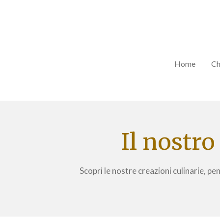
Vai
al
contenuto
principale
Home
Ch
Il nostro
Scopri le nostre creazioni culinarie, p